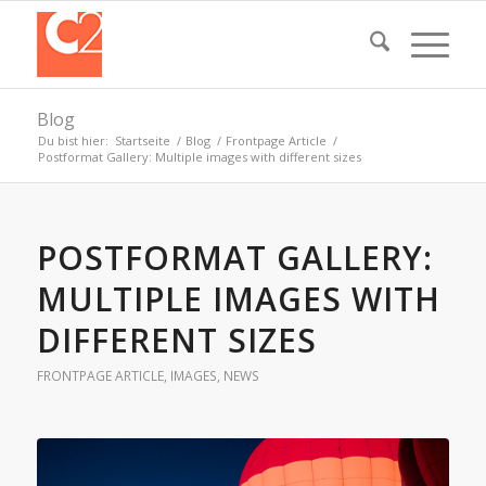
Blog
Du bist hier:
Startseite
/
Blog
/
Frontpage Article
/
Postformat Gallery: Multiple images with different sizes
POSTFORMAT GALLERY:
MULTIPLE IMAGES WITH
DIFFERENT SIZES
FRONTPAGE ARTICLE
,
IMAGES
,
NEWS